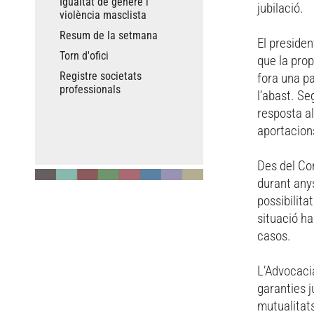
Igualtat de gènere i
jubilació.
violència masclista
Resum de la setmana
El presiden
Torn d'ofici
que la pro
Registre societats
fora una pa
professionals
l’abast. Se
resposta a
aportacions
Des del Co
durant any
possibilita
situació h
casos.
L’Advocacia
garanties j
mutualitats