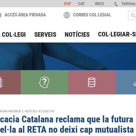
ESP
CAT
INICI
Telèfon:
ACCÉS ÀREA PRIVADA
CORREU COL·LEGIAL
COL·LEGIAR-S
 COL·LEGI
SERVEIS
NOTÍCIES
ÀGINA ANTERIOR
|
NOTÍCIES
-
ACTUALITAT
cacia Catalana reclama que la futura
el·la al RETA no deixi cap mutualista