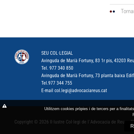
Torna
SEU COL·LEGIAL
Avinguda de Marià Fortuny, 83 1r pis, 43203 Re
Tel.
977 340 850
Avinguda de Marià Fortuny, 73 planta baixa Edifi
Tel.
977 344 755
E-mail
col.legi@advocaciareus.cat
Utilitzem cookies pròpies i de tercers per a finalita
Copyright © 2026 Il·lustre Col·legi de l´Advocacia de Reus - 
R