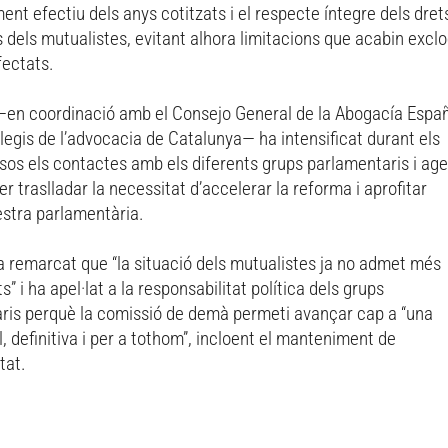
nt efectiu dels anys cotitzats i el respecte íntegre dels dret
 dels mutualistes, evitant alhora limitacions que acabin excl
fectats.
 —en coordinació amb el Consejo General de la Abogacía Espa
l·legis de l’advocacia de Catalunya— ha intensificat durant els
sos els contactes amb els diferents grups parlamentaris i ag
er traslladar la necessitat d’accelerar la reforma i aprofitar
nestra parlamentària.
a remarcat que “la situació dels mutualistes ja no admet més
” i ha apel·lat a la responsabilitat política dels grups
ris perquè la comissió de demà permeti avançar cap a “una
l, definitiva i per a tothom”, incloent el manteniment de
itat.