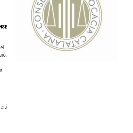
NSE
el
sió,
ar
ació