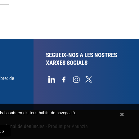
SEGUEIX-NOS A LES NOSTRES
XARXES SOCIALS
mbre: de
fils basats en els teus hàbits de navegació.
b
-
Canal de denúncies
-
Produït per Anunzia
es