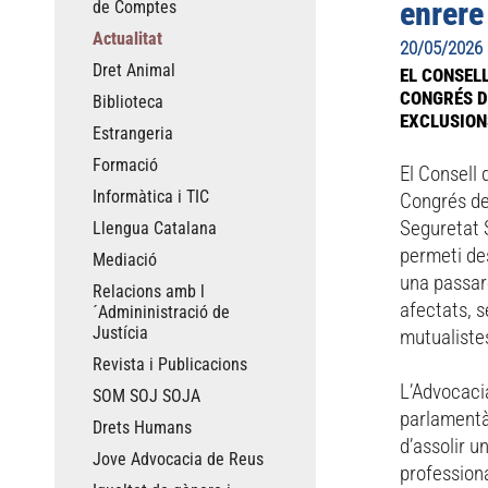
enrere
de Comptes
Actualitat
20/05/2026
Dret Animal
EL CONSEL
CONGRÉS D
Biblioteca
EXCLUSION
Estrangeria
Formació
El Consell 
Informàtica i TIC
Congrés del
Seguretat 
Llengua Catalana
permeti des
Mediació
una passare
Relacions amb l
afectats, s
´Admininistració de
Justícia
mutualiste
Revista i Publicacions
L’Advocaci
SOM SOJ SOJA
parlamentà
Drets Humans
d’assolir u
Jove Advocacia de Reus
professiona