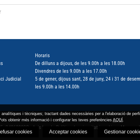
r
Horaris
us
De dilluns a dijous, de les 9.00h a les 18.00h
Divendres de les 9.00h a les 17.00h
ci Judicial
5 de gener, dijous sant, 28 de juny, 24 i 31 de dese
les 9.00h a les 14.00h
ts analítiques i tècniques; tractant dades necessàries per a l'elaboració de per
Pots obtenir més informació i configurar les teves preferències
AQUÍ
.
CIF: Q4363003G -
Avís legal
-
Política de privacitat i cookies
-
Mapa we
efusar cookies
Acceptar cookies
Gestionar cooki