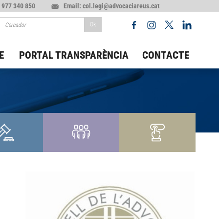
 977 340 850
Email: col.legi@advocaciareus.cat
E
PORTAL TRANSPARÈNCIA
CONTACTE