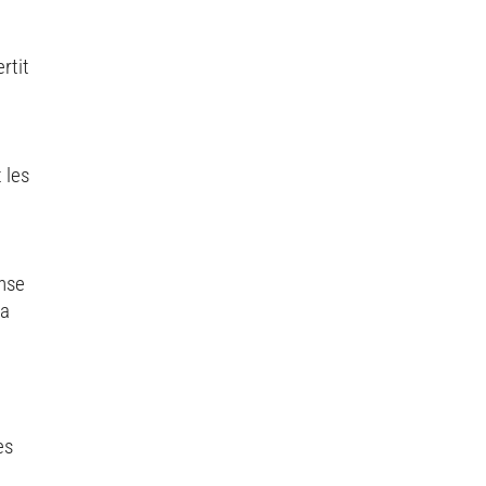
rtit
 les
ense
ta
es