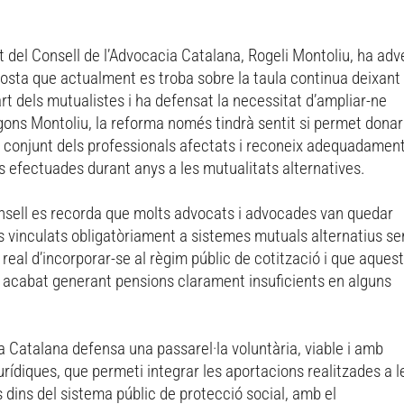
t del Consell de l’Advocacia Catalana, Rogeli Montoliu, ha adve
posta que actualment es troba sobre la taula continua deixant
rt dels mutualistes i ha defensat la necessitat d’ampliar-ne
gons Montoliu, la reforma només tindrà sentit si permet donar
l conjunt dels professionals afectats i reconeix adequadament
 efectuades durant anys a les mutualitats alternatives.
nsell es recorda que molts advocats i advocades van quedar
s vinculats obligatòriament a sistemes mutuals alternatius s
t real d’incorporar-se al règim públic de cotització i que aques
a acabat generant pensions clarament insuficients en alguns
 Catalana defensa una passarel·la voluntària, viable i amb
urídiques, que permeti integrar les aportacions realitzades a l
 dins del sistema públic de protecció social, amb el