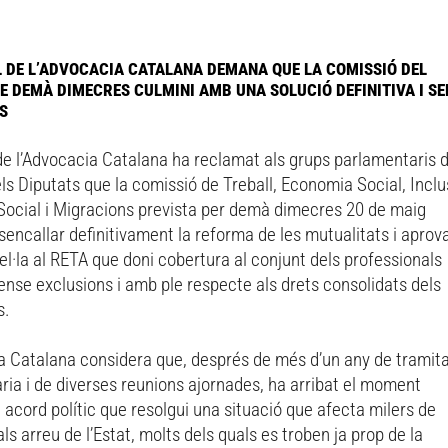
L DE L’ADVOCACIA CATALANA DEMANA QUE LA COMISSIÓ DEL
E DEMÀ DIMECRES CULMINI AMB UNA SOLUCIÓ DEFINITIVA I SE
S
de l’Advocacia Catalana ha reclamat als grups parlamentaris d
s Diputats que la comissió de Treball, Economia Social, Inclu
Social i Migracions prevista per demà dimecres 20 de maig
encallar definitivament la reforma de les mutualitats i aprov
l·la al RETA que doni cobertura al conjunt dels professionals
ense exclusions i amb ple respecte als drets consolidats dels
s.
a Catalana considera que, després de més d’un any de tramit
ria i de diverses reunions ajornades, ha arribat el moment
n acord polític que resolgui una situació que afecta milers de
ls arreu de l’Estat, molts dels quals es troben ja prop de la