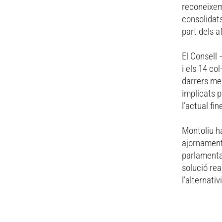
reconeixeme
consolidats
part dels a
El Consell
i els 14 co
darrers me
implicats p
l’actual fi
Montoliu h
ajornaments
parlamenta
solució rea
l’alternativ