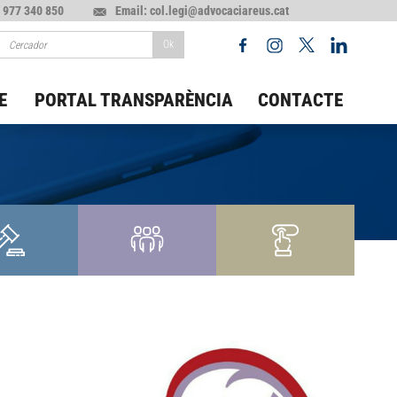
 977 340 850
Email: col.legi@advocaciareus.cat
E
PORTAL TRANSPARÈNCIA
CONTACTE