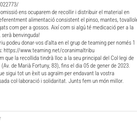
022773/
omissió ens ocuparem de recollir i distribuir el material en
eferentment alimentació consistent el pinso, mantes, tovallol
gats com per a gossos. Així com si algú té medicació per a la
, serà benvinguda!
eriu podeu donar-vos d’alta en el grup de teaming per només 1
s: https://www.teaming.net/coranimaltribu
 que la recollida tindrà lloc a la seu principal del Col·legi de
 (Av. de Marià Fortuny, 83), fins el dia 05 de gener de 2023.
e sigui tot un èxit us agraïm per endavant la vostra
ada col·laboració i solidaritat. Junts fem un món millor.
r