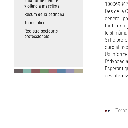
Igualtat de gènere i
100069842
violència masclista
Des de la C
Resum de la setmana
general, pr
Torn d'ofici
tant per a 
Registre societats
leishmània
professionals
Si ho pref
euro al me
Us informem
l’Advocacia
Esperant qu
desinteress
Torna