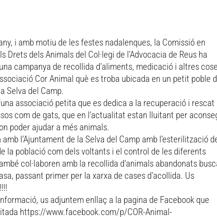
ny, i amb motiu de les festes nadalenques, la Comissió en
s Drets dels Animals del Col·legi de l’Advocacia de Reus ha
una campanya de recollida d’aliments, medicació i altres cos
Associació Cor Animal què es troba ubicada en un petit poble d
a Selva del Camp.
’una associació petita que es dedica a la recuperació i rescat
sos com de gats, que en l’actualitat estan lluitant per aconse
 on poder ajudar a més animals.
 amb l’Ajuntament de la Selva del Camp amb l’esterilització d
de la població com dels voltants i el control de les diferents
També col·laboren amb la recollida d’animals abandonats busc
sa, passant primer per la xarxa de cases d’acollida. Us
!!!
informació, us adjuntem enllaç a la pagina de Facebook que
litada https://www.facebook.com/p/COR-Animal-