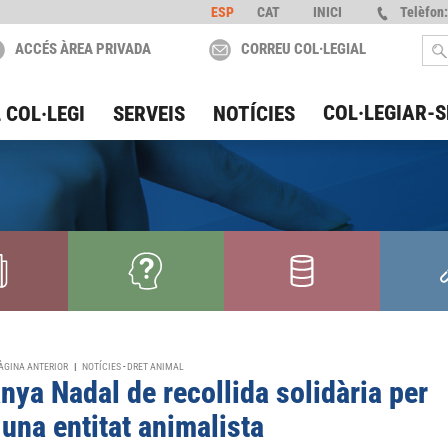
ESP
CAT
INICI
Telèfon:
ACCÉS ÀREA PRIVADA
CORREU COL·LEGIAL
COL·LEGIAR-S
 COL·LEGI
SERVEIS
NOTÍCIES
ÀGINA ANTERIOR
|
NOTÍCIES
-
DRET ANIMAL
ya Nadal de recollida solidària per
 una entitat animalista