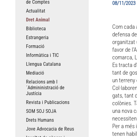
de Comptes
08/11/2023
Actualitat
Dret Animal
Com cada a
Biblioteca
defensa del
Estrangeria
organitzat 
Formació
favor de l’
Informàtica i TIC
comarca, L
Llengua Catalana
Es tracta d
tant de gos
Mediació
un terreny
Relacions amb l
Col·laboren
´Admininistració de
Justícia
gats, tant 
Revista i Publicacions
colònies. 
una nova ca
SOM SOJ SOJA
necessiten!
Drets Humans
Per a més 
Jove Advocacia de Reus
tenen habi