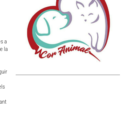
es a
e la
guir
els
ant