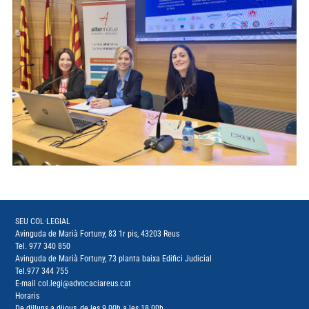
SEU COL·LEGIAL
Avinguda de Marià Fortuny, 83 1r pis, 43203 Reus
Tel.
977 340 850
Avinguda de Marià Fortuny, 73 planta baixa Edifici Judicial
Tel.
977 344 755
E-mail
col.legi@advocaciareus.cat
Horaris
De dilluns a dijous, de les 9.00h a les 18.00h